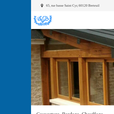
65, rue basse Saint Cyr, 60120 Breteuil