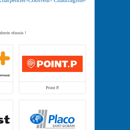
arpentier-Couvreur- Chauffagiste-
berie réussis !
Point P.