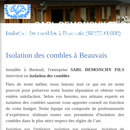
SARL DEMONCHY FILS
Isolation des combles à Beauvais (60155-60000)
Couverture, Bardage, Chauffage, Plomberie à Breteuil
Isolation des combles à Beauvais
Installée à Breteuil, l'entreprise
SARL DEMONCHY FILS
intervient en
isolation des combles
.
Fiers de notre métier, nous faisons tout ce qui est en notre
pouvoir pour préserver notre bonne réputation et obtenir votre
entière satisfaction. Selon vos besoins, nos artisans experts en
isolation des combles sauront vous apporter conseil en fonction
de votre budget. Notre équipe est composée de professionnels
d’expérience réalisant toutes nos prestations d'isolation des
combles dans le plus strict respect des règles de l’art.
Isolation par l'intérieur, isolation par rouleaux, isolation de