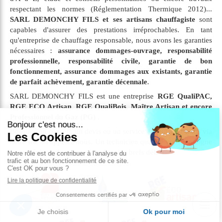
respectant les normes (Réglementation Thermique 2012)...
SARL DEMONCHY FILS et ses artisans chauffagiste
sont
capables d'assurer des prestations irréprochables. En tant
qu'entreprise de chauffage responsable, nous avons les garanties
nécessaires :
assurance dommages-ouvrage, responsabilité
professionnelle, responsabilité civile, garantie de bon
fonctionnement, assurance dommages aux existants, garantie
de parfait achèvement, garantie décennale
.
SARL DEMONCHY FILS est une entreprise
RGE QualiPAC,
RGE ECO Artisan, RGE QualiBois, Maître Artisan et encore
Professionnel du Gaz (PG)
.
Besoin d'un conseil, un devis ou un service ? Contactez-nous via
notre site ou appelez nous. Un technicien qualifié vous renseigne
ou se déplace chez vous dans les plus brefs délais.