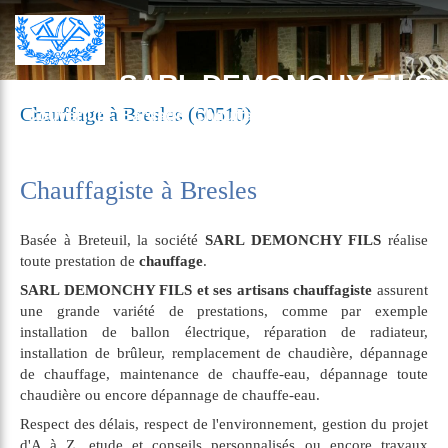
SARL DEMONCHY FILS
Chauffage à Bresles (60510)
Couverture, Bardage, Chauffage, Plomberie à Breteuil
Chauffagiste à Bresles
Basée à Breteuil, la société
SARL DEMONCHY FILS
réalise
toute prestation de
chauffage
.
SARL DEMONCHY FILS et ses artisans chauffagiste
assurent
une grande variété de prestations, comme par exemple
installation de ballon électrique, réparation de radiateur,
installation de brûleur, remplacement de chaudière, dépannage
de chauffage, maintenance de chauffe-eau, dépannage toute
chaudière ou encore dépannage de chauffe-eau.
Respect des délais, respect de l'environnement, gestion du projet
d'A à Z, etude et conseils personnalisés ou encore travaux